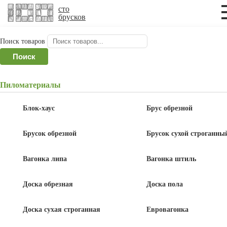
×
×
сто
брусков
Поиск товаров
Главная
/
Брус обрезной
/ Брус обрезной
Поиск
100x150x6000 мм ГОСТ
Пиломатериалы
Брус обрезной 100x150x6000 мм ГОСТ
Блок-хаус
Брус обрезной
Брусок обрезной
Брусок сухой строганны
Вагонка липа
Вагонка штиль
Акция!
1 573
1 727
руб
/шт
руб
Доска обрезная
Доска пола
Доска сухая строганная
Евровагонка
В корзину