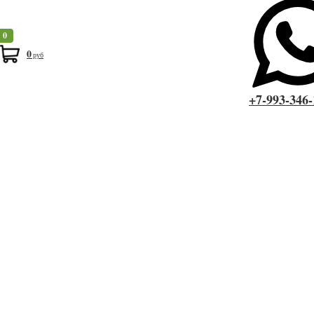
древесины, таких как сосна или ель, и соответствует требованиям
ГОСТа.
0
Вы всегда можете купить Брус обрезной 100x150x6000 мм ГОСТ в
0
руб
магазине 100 брусков по самым выгодным ценам. Так как мы
работаем напрямую с производителями, то всегда можем
+7-993-346-
гарантировать отличные цены и качество наших пиломатериалов. Мы
предлагаем выгодные условия доставки по городам Пушкино,
Королев, Щелково, Мытищи, Сергиев-Посад и другим,
расположенным на Ярославском шоссе.
Быстрый заказ
Я даю согласие на обработку своих персональных данных в
рамках
политики конфиденциальности