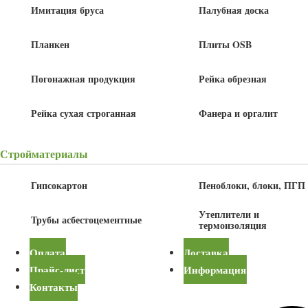
Имитация бруса
Палубная доска
Детали
Планкен
Плиты OSB
Длина
6 м
Погонажная продукция
Рейка обрезная
Ширина
100 мм, 150 мм
Рейка сухая строганная
Фанера и оргалит
Калькулятор
пиломатериалов
Стройматериалы
Купить в один клик
Гипсокартон
Пеноблоки, блоки, ПГП
Утеплители и
Трубы асбестоцементные
Описание
термоизоляция
Оплата
Доставка
Брус обрезной — это строительный материал, изготовленный из
Прайс-лист
Информация
массива дерева. Он имеет прямоугольное сечение и гладкую
Контакты
поверхность со всех сторон. Брус производится из хвойных пород