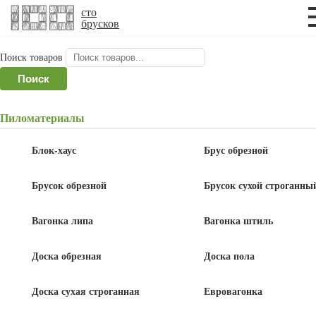
×
×
сто
брусков
Поиск товаров
Главная
/
Доска обрезная
/ Доска обрезная
Поиск
25x100x3000 мм ГОСТ
Пиломатериалы
Доска обрезная 25x100x3000 мм ГОСТ
Блок-хаус
Брус обрезной
Брусок обрезной
Брусок сухой строганны
Вагонка липа
Вагонка штиль
Акция!
110
135
руб
/шт
руб
Доска обрезная
Доска пола
Доска сухая строганная
Евровагонка
В корзину