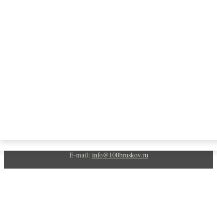
Балашиха
Дмитров
Лобня
Мытищи
Ногинск
Пушкино
Сергиев Посад
Софрино
Химки
© 2012 - 2026
магазин пиломатериалов
E-mail:
info@100bruskov.ru