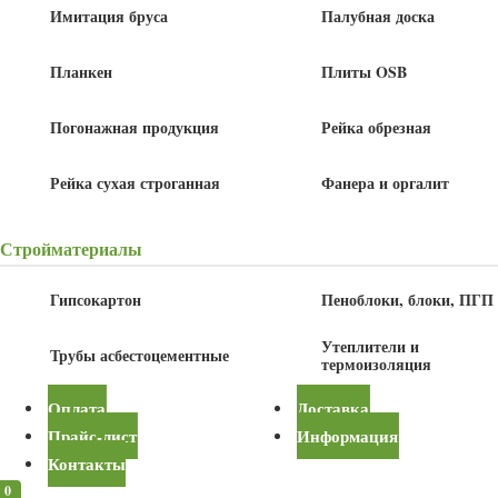
Имитация бруса
Палубная доска
Детали
Планкен
Плиты OSB
Длина
3 м
Погонажная продукция
Рейка обрезная
Ширина
100 мм
Толщина
25 мм
Рейка сухая строганная
Фанера и оргалит
Стройматериалы
Калькулятор
пиломатериалов
Гипсокартон
Пеноблоки, блоки, ПГП
Купить в один клик
Утеплители и
Трубы асбестоцементные
термоизоляция
Описание
Оплата
Доставка
Прайс-лист
Информация
Доска обрезная изготавливается путём распила бревна с соблюдением
Контакты
действующих норм. Она используется в строительстве деревянных
0