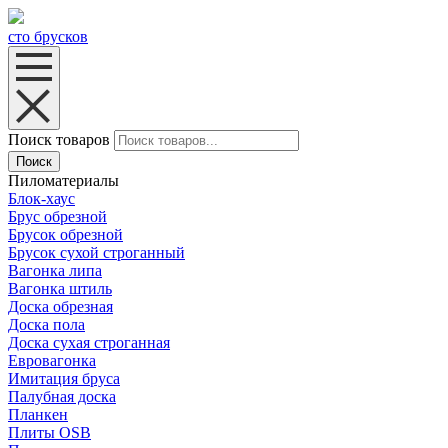
сто брусков
Поиск товаров
Поиск
Пиломатериалы
Блок-хаус
Брус обрезной
Брусок обрезной
Брусок сухой строганный
Вагонка липа
Вагонка штиль
Доска обрезная
Доска пола
Доска сухая строганная
Евровагонка
Имитация бруса
Палубная доска
Планкен
Плиты OSB