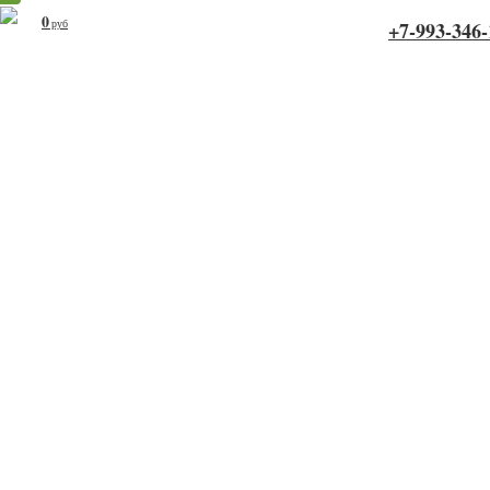
0
руб
+7-993-346-
Похожие товары
Фанера ФК 1525x1525x9 мм
Фанера ФК шлифованная
1525x1525x18 мм
800
1 250
руб
руб
Фанера ФК 1525x1525x12 мм
Фанера ФК 1525x1525x6 мм
1 000
700
руб
руб
Калькулятор пиломатериалов