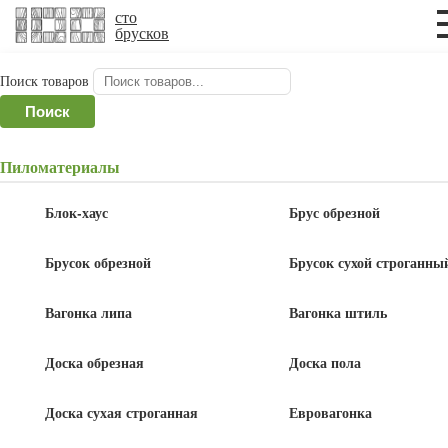
×
×
сто
брусков
Поиск товаров
Главная
/
Фанера и оргалит
/
Фанера ФК
/ Фанера
Поиск
ФК 1525x1525x18 мм
Пиломатериалы
Фанера ФК 1525x1525x18 мм
Блок-хаус
Брус обрезной
Брусок обрезной
Брусок сухой строганны
Вагонка липа
Вагонка штиль
1 650
руб
Доска обрезная
Доска пола
Доска сухая строганная
Евровагонка
В корзину