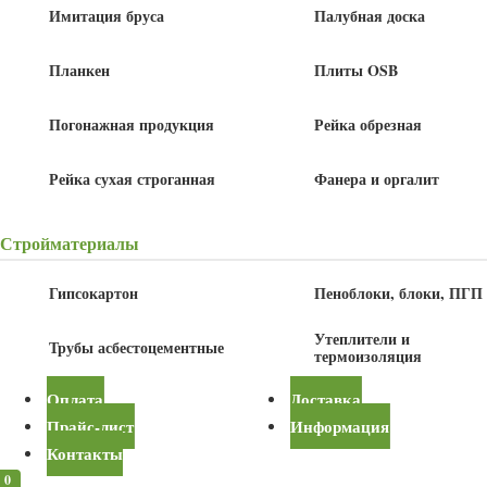
Имитация бруса
Палубная доска
Детали
Планкен
Плиты OSB
Толщина
18 мм
Погонажная продукция
Рейка обрезная
Рейка сухая строганная
Фанера и оргалит
Купить в один клик
Стройматериалы
Быстрый заказ
Гипсокартон
Пеноблоки, блоки, ПГП
Утеплители и
Трубы асбестоцементные
термоизоляция
Оплата
Я даю согласие на обработку своих персональных данных в
Доставка
рамках
Прайс-лист
политики конфиденциальности
Информация
Контакты
0