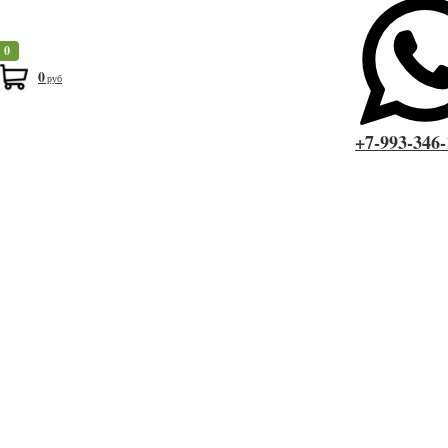
0
0
руб
Купить в один клик
+7-993-346-
Быстрый заказ
Я даю согласие на обработку своих персональных данных в
рамках
политики конфиденциальности
Похожие товары