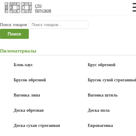
×
×
сто
брусков
Поиск товаров
Главная
/
Фанера и оргалит
/
Фанера ФК
/ Фанера
Поиск
ФК шлифованная 1525x1525x18 мм
Пиломатериалы
Фанера ФК шлифованная
1525x1525x18 мм
Блок-хаус
Брус обрезной
Брусок обрезной
Брусок сухой строганны
Вагонка липа
Вагонка штиль
Доска обрезная
Доска пола
Доска сухая строганная
Евровагонка