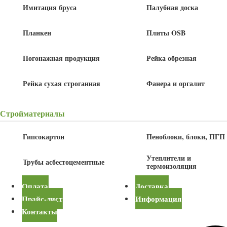
Имитация бруса
Палубная доска
Планкен
Плиты OSB
Погонажная продукция
Рейка обрезная
Рейка сухая строганная
Фанера и оргалит
Стройматериалы
1 250
руб
Гипсокартон
Пеноблоки, блоки, ПГП
Утеплители и
Трубы асбестоцементные
термоизоляция
В корзину
Оплата
Доставка
Прайс-лист
Информация
Детали
Контакты
Толщина
21 мм