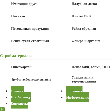
Имитация бруса
Палубная доска
В корзину
Детали
Планкен
Плиты OSB
Сорт
АВ
Погонажная продукция
Рейка обрезная
Длина
6 м
Рейка сухая строганная
Фанера и оргалит
Ширина
140 мм
Стройматериалы
Толщина
14 мм
Гипсокартон
Пеноблоки, блоки, ПГП
Утеплители и
Купить в один клик
Трубы асбестоцементные
термоизоляция
Оплата
Доставка
Описание
Прайс-лист
Информация
Контакты
Имитация бруса 14x140x6000 мм используется для лицевой отделки
0