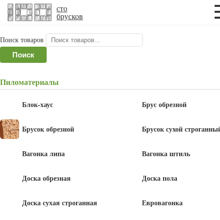
×
×
сто
брусков
Поиск товаров
Главная
/
Имитация бруса
/ Имитация бруса
Поиск
14x140x6000 мм, сосна, ель, сорт АВ
Пиломатериалы
Имитация бруса 14x140x6000 мм,
сосна, ель, сорт АВ
Блок-хаус
Брус обрезной
Брусок обрезной
Брусок сухой строганны
Вагонка липа
Вагонка штиль
470
Доска обрезная
Доска пола
руб
/шт.
Доска сухая строганная
Евровагонка