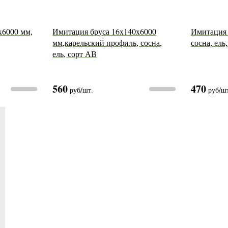
x6000 мм,
Имитация бруса 16x140x6000
Имитация 
мм,карельский профиль, сосна,
сосна, ель
ель, сорт АВ
560
470
руб
/шт.
руб
/ш