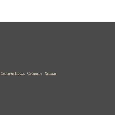
Сергиев Посад
Софрино
Химки