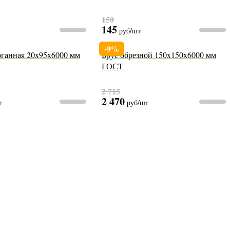
150
145
руб
/шт
-9%
оганная 20x95x6000 мм
Брус обрезной 150x150x6000 мм
ГОСТ
2 715
2 470
т
руб
/шт