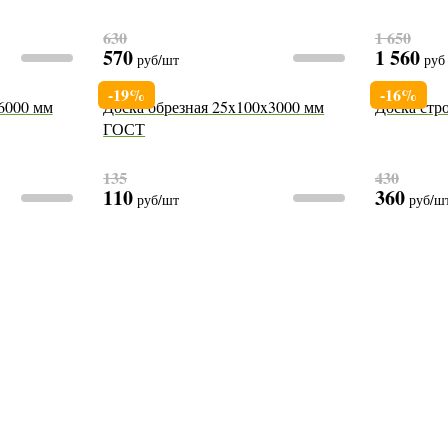
630
1 650
570
1 560
руб
/шт
руб
-19%
-16%
6000 мм
Доска обрезная 25x100x3000 мм
Доска стр
ГОСТ
135
430
110
360
руб
/шт
руб
/ш