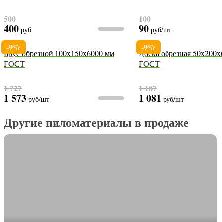
500
100
400
90
руб
руб
/шт
-9%
-9%
Брус обрезной 100x150x6000 мм
Доска обрезная 50x200x
ГОСТ
ГОСТ
1 727
1 187
1 573
1 081
руб
/шт
руб
/шт
Другие пиломатериалы в продаже