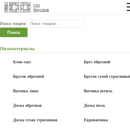
×
×
сто
брусков
Поиск товаров
Главная
/
Планкен
/ Планкен косой 20x145x6000 мм,
Поиск
сосна, ель, сорт АВ
Пиломатериалы
Планкен косой 20x145x6000 мм, сосна,
ель, сорт АВ
Блок-хаус
Брус обрезной
Брусок обрезной
Брусок сухой строганны
Вагонка липа
Вагонка штиль
Доска обрезная
Доска пола
Доска сухая строганная
Евровагонка