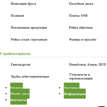
Имитация бруса
Палубная доска
Планкен
Плиты OSB
Погонажная продукция
Рейка обрезная
Рейка сухая строганная
Фанера и оргалит
Стройматериалы
Акция!
590
650
руб
/шт
руб
Гипсокартон
Пеноблоки, блоки, ПГП
Утеплители и
Трубы асбестоцементные
термоизоляция
В корзину
Оплата
Доставка
Прайс-лист
Информация
Детали
Контакты
Толщина
20 мм