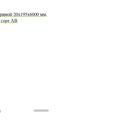
рямой 20x195x6000 мм,
, сорт АВ
т