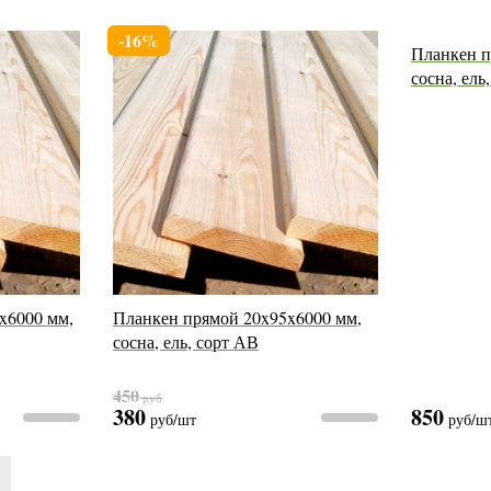
-16%
Планкен п
сосна, ель
x6000 мм,
Планкен прямой 20x95x6000 мм,
сосна, ель, сорт АВ
450
руб
380
850
руб
/шт
руб
/ш