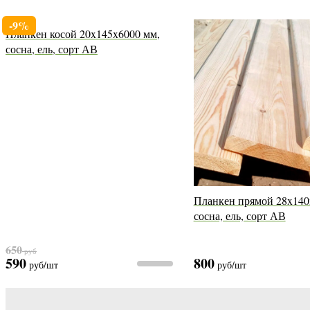
-9%
Планкен косой 20x145x6000 мм,
сосна, ель, сорт АВ
Планкен прямой 28x140
сосна, ель, сорт АВ
650
руб
590
800
руб
/шт
руб
/шт