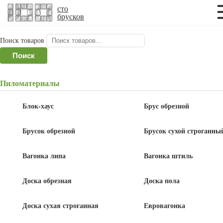
×
×
сто
брусков
Поиск товаров
Главная
/
Планкен
/ Планкен прямой 28x140x6000
Поиск
мм, сосна, ель, сорт АВ
Пиломатериалы
Планкен прямой 28x140x6000 мм,
сосна, ель, сорт АВ
Блок-хаус
Брус обрезной
Брусок обрезной
Брусок сухой строганны
Вагонка липа
Вагонка штиль
Доска обрезная
Доска пола
Доска сухая строганная
Евровагонка