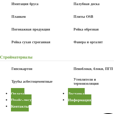
Имитация бруса
Палубная доска
Планкен
Плиты OSB
Погонажная продукция
Рейка обрезная
Рейка сухая строганная
Фанера и оргалит
Стройматериалы
800
руб
/шт
Гипсокартон
Пеноблоки, блоки, ПГП
Утеплители и
Трубы асбестоцементные
термоизоляция
В корзину
Оплата
Доставка
Прайс-лист
Информация
Детали
Контакты
Толщина
28 мм