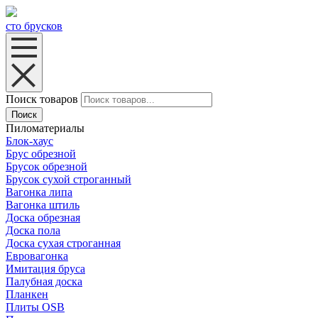
сто брусков
Поиск товаров
Поиск
Пиломатериалы
Блок-хаус
Брус обрезной
Брусок обрезной
Брусок сухой строганный
Вагонка липа
Вагонка штиль
Доска обрезная
Доска пола
Доска сухая строганная
Евровагонка
Имитация бруса
Палубная доска
Планкен
Плиты OSB