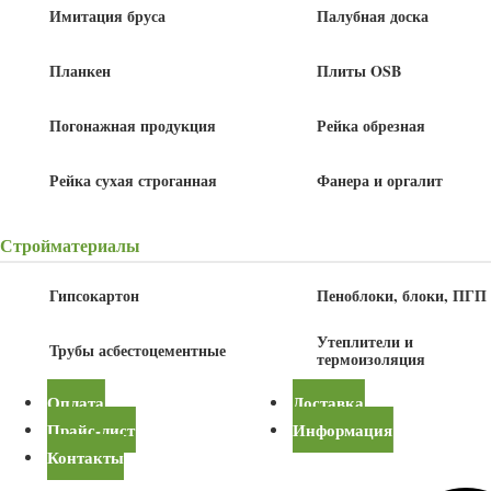
Имитация бруса
Палубная доска
В корзину
Планкен
Плиты OSB
Детали
Погонажная продукция
Рейка обрезная
Длина
3 м
Рейка сухая строганная
Фанера и оргалит
Ширина
70 мм
Стройматериалы
Купить в один клик
Гипсокартон
Пеноблоки, блоки, ПГП
Утеплители и
Трубы асбестоцементные
Описание
термоизоляция
Оплата
Доставка
Наличник деревянный размером 70х3000 мм, изготовленный из сосны
Прайс-лист
Информация
сорта Экстра, представляет собой погонажное изделие, используемое
Контакты
для отделки окон, дверей и других проемов. Он имеет толщину 10