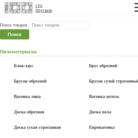
×
×
сто
брусков
Поиск товаров
Главная
/
Погонажная продукция
/
Наличник
Поиск
деревянный
/ Наличник 70х3000 мм, сосна сорт
Экстра
Пиломатериалы
Наличник 70х3000 мм, сосна сорт
Блок-хаус
Брус обрезной
Экстра
Брусок обрезной
Брусок сухой строганны
Вагонка липа
Вагонка штиль
Доска обрезная
Доска пола
310
руб
/шт.
Доска сухая строганная
Евровагонка