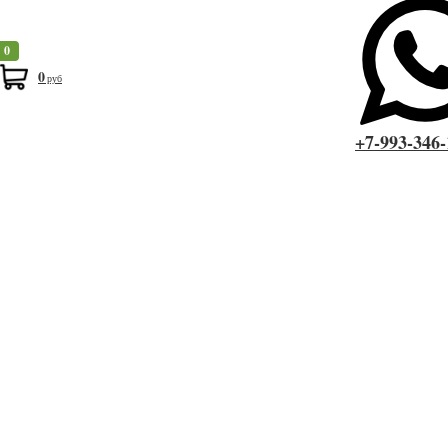
мм. Этот наличник производится из высококачественной древесины,
строганной и с завальцованной кромкой, что обеспечивает его
гладкую поверхность и аккуратный внешний вид.
0
0
руб
Вы всегда можете наличник 70х3000 мм, сосна сорт Экстра в магазине
100 брусков по самым выгодным ценам. Так как мы работаем
+7-993-346-
напрямую с производителями, то всегда можем гарантировать
отличные цены и качество наших пиломатериалов. Мы предлагаем
выгодные условия доставки по городам Пушкино, Королев, Щелково,
Мытищи, Сергиев-Посад и другим, расположенным на Ярославском
шоссе.
Быстрый заказ
Я даю согласие на обработку своих персональных данных в