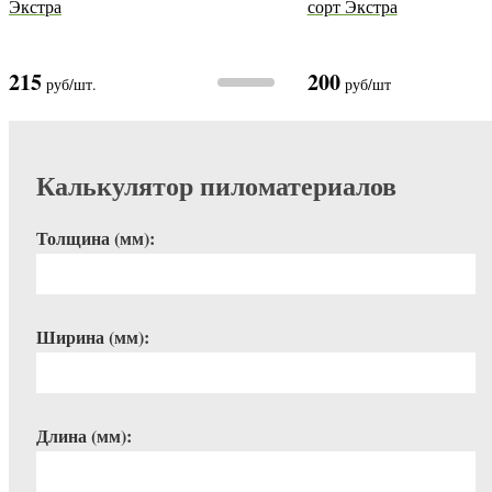
Экстра
сорт Экстра
215
200
руб
/шт.
руб
/шт
Калькулятор пиломатериалов
Толщина (мм):
Ширина (мм):
Длина (мм):