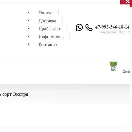
×
×
Оплата
Доставка
+7-993-346-18-14
Прайс-лист
ежедневно с 9 до 19
Информация
Контакты
0
0
руб
ь сорт Экстра