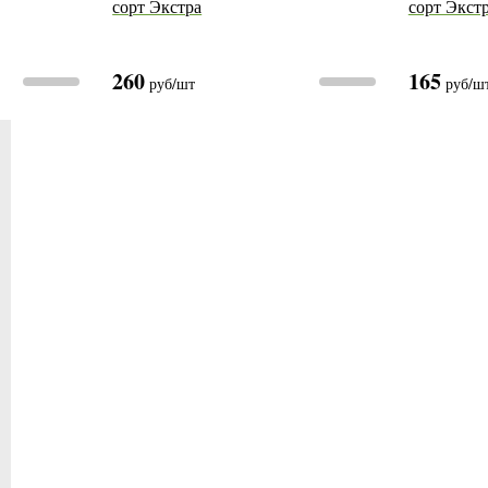
сорт Экстра
сорт Экст
260
165
руб
/шт
руб
/ш