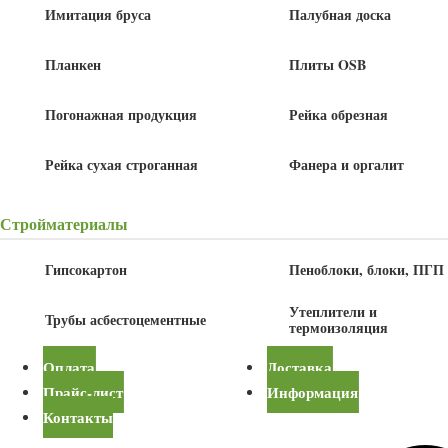
Имитация бруса
Палубная доска
В корзину
Планкен
Плиты OSB
Детали
Погонажная продукция
Рейка обрезная
Ширина
100 мм
Рейка сухая строганная
Фанера и оргалит
Стройматериалы
Купить в один клик
Гипсокартон
Пеноблоки, блоки, ПГП
Описание
Утеплители и
Трубы асбестоцементные
термоизоляция
Уголок 100x100x3000 мм, сосна, ель сорт Экстра изготовлен из
отборной древесины с соблюдением всех технологических норм.
Оплата
Доставка
Материал проходит тщательную сушку, что исключает деформацию в
Прайс-лист
Информация
процессе эксплуатации. Идеально подходит как для
Контакты
профессионального производства мебели, так и для домашнего