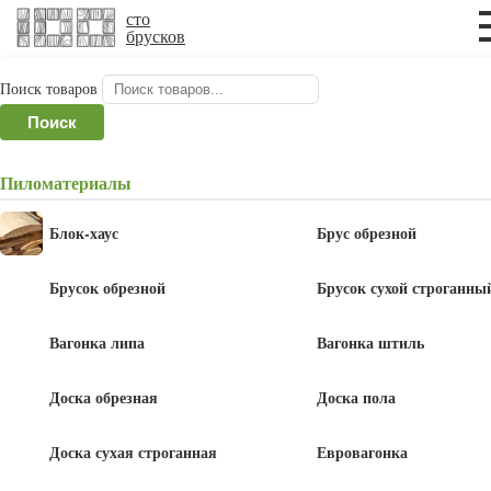
×
×
сто
брусков
Поиск товаров
Главная
/
Погонажная продукция
/
Уголок
Поиск
деревянный
/ Уголок 100x100x3000 мм, сосна, ель
сорт Экстра
Пиломатериалы
Уголок 100x100x3000 мм, сосна, ель
Блок-хаус
Брус обрезной
сорт Экстра
Брусок обрезной
Брусок сухой строганны
Вагонка липа
Вагонка штиль
Доска обрезная
Доска пола
750
руб
/шт
Доска сухая строганная
Евровагонка