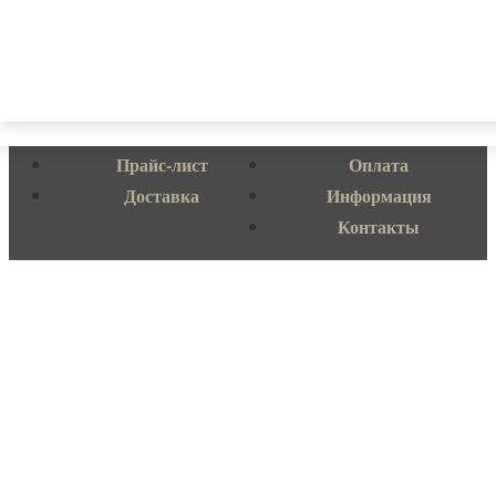
сто брусков
магазин пиломатериалов
Прайс-лист
Оплата
Доставка
Информация
Контакты
Балашиха
Дмитров
Лобня
Мытищи
Ногинск
Пушкино
Сергиев Посад
Софрино
Химки