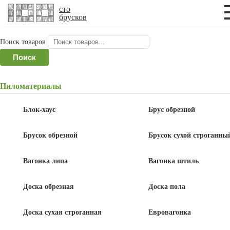
×
сто
брусков
Поиск товаров
Поиск
Доска строганная в
Пиломатериалы
Пушкино
Блок-хаус
Брус обрезной
Брусок обрезной
Брусок сухой строганны
Главная
Пушкино
/
/
Доска строганная в Пушкино
Вагонка липа
Вагонка штиль
Доска обрезная
Доска пола
Доска сухая строганная
Евровагонка