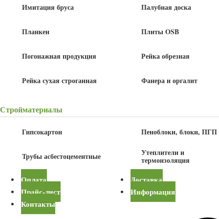
Имитация бруса
Палубная доска
100% качественный товар
Планкен
Плиты OSB
Погонажная продукция
Рейка обрезная
Свое производство пиломатериалов
Рейка сухая строганная
Фанера и оргалит
Северный плотный, качественный лес
Стройматериалы
Удобная и бытрая доставка
Гипсокартон
Пеноблоки, блоки, ПГП
Утеплители и
Трубы асбестоцементные
термоизоляция
Оплата
Доставка
-7%
Доска строганная 20x70x3000
Доска строганная 20x90x3000
Прайс-лист
Информация
мм
мм, сосна сорт С
Контакты