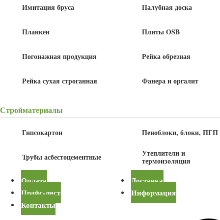
Имитация бруса
Палубная доска
Планкен
Плиты OSB
Погонажная продукция
Рейка обрезная
Рейка сухая строганная
Фанера и оргалит
Акция!
135
140
Стройматериалы
руб
/шт
руб
Гипсокартон
Пеноблоки, блоки, ПГП
Утеплители и
Трубы асбестоцементные
В корзину
термоизоляция
Оплата
Доставка
Детали
Прайс-лист
Информация
Контакты
Сорт
АВ