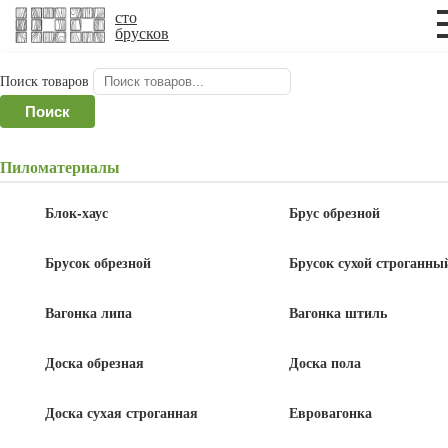
×
×
сто
брусков
Поиск товаров
Главная
/
Рейка сухая строганная
/ Строганная
Поиск
рейка 30x50x3000 мм
Пиломатериалы
Строганная рейка 30x50x3000 мм
Блок-хаус
Брус обрезной
Брусок обрезной
Брусок сухой строганны
Вагонка липа
Вагонка штиль
Доска обрезная
Доска пола
Доска сухая строганная
Евровагонка