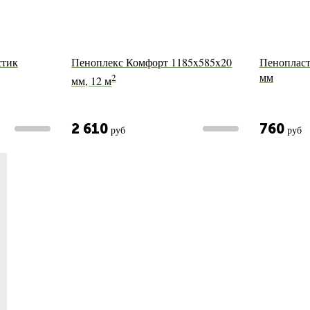
стик
Пеноплекс Комфорт 1185x585x20
Пенопласт
мм
2
мм, 12 м
2 610
760
руб
руб