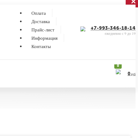
×
×
Оплата
Доставка
+7-993-346-18-14
Прайс-лист
ежедневно с 9 до 19
Информация
Контакты
0
0
руб