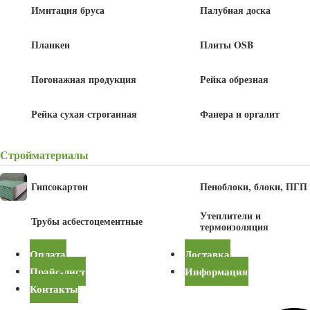
Имитация бруса
Палубная доска
Планкен
Плиты OSB
Погонажная продукция
Рейка обрезная
Рейка сухая строганная
Фанера и оргалит
1 760
Стройматериалы
руб
Гипсокартон
Пеноблоки, блоки, ПГП
Утеплители и
Трубы асбестоцементные
В корзину
термоизоляция
Оплата
Доставка
Прайс-лист
Информация
Купить в один клик
Контакты