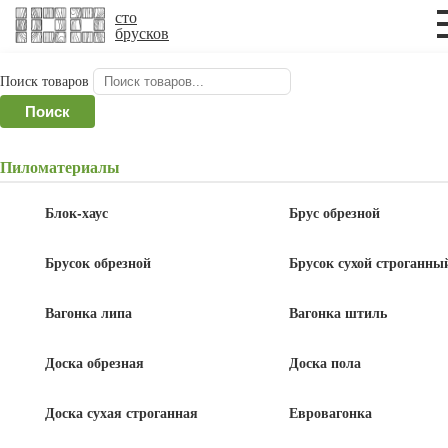
×
×
сто
брусков
Поиск товаров
Главная
/
Утеплители и термоизоляция
/ Утеплитель
Поиск
УРСА рулон 15 м²
Пиломатериалы
Утеплитель УРСА рулон 15 м²
Блок-хаус
Брус обрезной
Брусок обрезной
Брусок сухой строганны
Вагонка липа
Вагонка штиль
Доска обрезная
Доска пола
Доска сухая строганная
Евровагонка